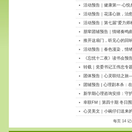
活动预告｜健康第一·心悦身
活动预告｜花漾心旅，治愈
活动预告｜第七届“爱力师
朋辈团辅预告｜情绪奏鸣
推开这扇门，听见心的回
活动预告｜春色漫染，情
《忘忧十二夜》读书会预告
转载｜党委书记王伟忠专
团体预告｜心灵联结之旅
团辅预告 | 心理剧本杀：在
新学期心理咨询安排：守
幸联FM｜第四十期 冬日围
心灵美文｜小碗仔们送来
每页
14
记