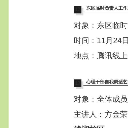
东区临时负责人工作
12
对象：东区临时
时间：11月24
地点：腾讯线上
心理干部自我调适艺
13
对象：全体成员
主讲人：方金荣