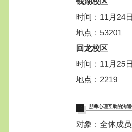
钱湖校区
时间：11月24日 1
地点：53201
回龙校区
时间：11月25日 1
地点：2219
朋辈心理互助的沟通
14
对象：全体成员