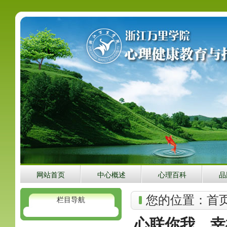
网站首页
中心概述
心理百科
品
您的位置：
首
栏目导航
心联你我，幸