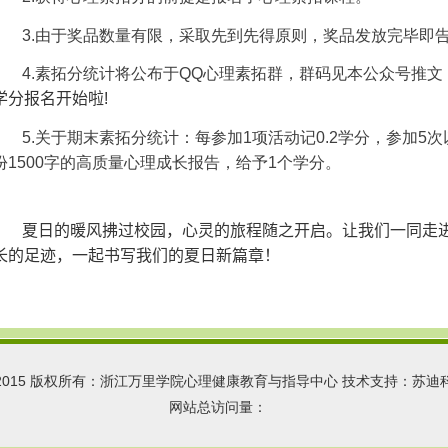
3.
由于奖品数量有限，采取先到先得原则，奖品发放完毕即
4.
素拓分统计将公布于
QQ
心理素拓群，群码见本公众号推文
学分报名开始啦
!
5.
关于期末素拓分统计：每参加
1
项活动记
0.2
学分，参加
5
次
份
1500
字的高质量心理成长报告，给予
1
个学分。
夏日的暖风拂过校园，心灵的旅程随之开启。让我们一同走
长的足迹，一起书写我们的夏日新篇章！
 2015 版权所有：浙江万里学院心理健康教育与指导中心 技术支持：苏迪
网站总访问量：