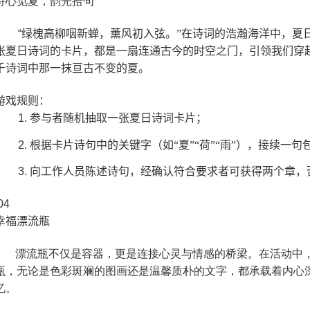
诗心觅夏，韵光拾句
“
绿槐高柳咽新蝉，薰风初入弦。”在诗词的浩瀚海洋中，夏
张夏日诗词的卡片，都是一扇连通古今的时空之门，引领我们穿
千诗词中那一抹亘古不变的夏。
游戏规则：
1.
参与者随机抽取一张夏日诗词卡片；
2.
根据卡片诗句中的关键字（如“夏”“荷”“雨”），接续一
3.
向工作人员陈述诗句，经确认符合要求者可获得两个章，
04
幸福漂流瓶
漂流瓶不仅是容器，更是连接心灵与情感的桥梁。在活动中
瓶，无论是色彩斑斓的图画还是温馨质朴的文字，都承载着内心
忆。