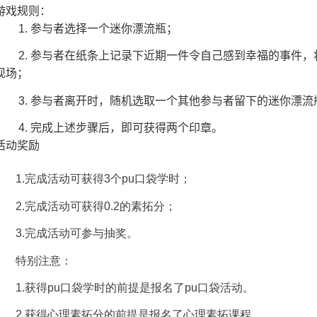
游戏规则：
1.
参与者选择一个迷你漂流瓶；
2.
参与者在纸条上记录下近期一件令自己感到幸福的事件，
现场；
3.
参与者离开时，随机选取一个其他参与者留下的迷你漂流
4.
完成上述步骤后，即可获得两个印章。
活动奖励
1.
完成活动可获得
3
个
pu
口袋学时；
2.
完成活动可获得
0.2
的素拓分；
3.
完成活动可参与抽奖。
特别注意：
1.
获得
pu
口袋学时的前提是报名了
pu
口袋活动。
2.
获得心理素拓分的前提是报名了心理素拓课程。