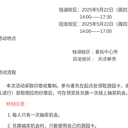
钱湖校区：
2025
年
5
月
22
日（周四
14:00——17:30
回龙校区：
2025
年
5
月
22
日（周四
14:00——17:00
活动地点
钱湖校区：素拓中心旁
回龙校区： 共济桥旁
活动流程
本次活动采取印章收集制。参与者先在起点处领取游园卡，
乱进行）获取相应的印章后，可在领奖处兑换一次线上抽奖机会
特别注意：
1.
每人只有一次抽奖机会。
2.
兑换抽奖机会时，只能使用自己的游园卡。