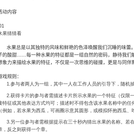
活动内容
01
水果猜猜看
水果总是以其独特的风味和鲜艳的色泽唤醒我们沉睡的味蕾
子的酸甜……每一种水果的特征都是一组自然的密码，静待我们
想象力来描绘水果的特征，不仅是一次思维的碰撞，更是与同伴
游戏规则：
1.
参与者两人为一组，其中一人在工作人员的引导下，随机
2.
获得卡片的参与者需描述卡片所示水果的一个特征（仅限
接特征或其他表达方式均可；描述时不得包含该水果名称中的任
（例如，若水果为西瓜，可画圈示意其圆形，或模拟怀抱西瓜、
3.
另一位参与者需根据提示在三十秒内猜出水果的名称。若
章，反之则获得一个章。