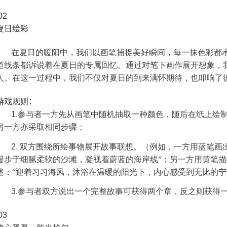
02
夏日绘彩
在夏日的暖阳中，我们以画笔捕捉美好瞬间，每一抹色彩都
道线条都诉说着在夏日的专属回忆。通过对笔下画作展开想象，
人。在这一过程中，我们不仅对夏日的到来满怀期待，也叩响了
游戏规则：
1.
参与者一方先从画笔中随机抽取一种颜色，随后在纸上绘
另一方亦采取相同步骤；
2.
双方围绕所绘事物展开故事联想。（例如，一方用蓝笔画
漫步于细腻柔软的沙滩，凝视着蔚蓝的海岸线”；另一方用黄笔
述：“迎着习习海风，沐浴在温暖的阳光下，内心感受到无比的宁
3.
参与者双方说出一个完整故事可获得两个章，反之则获得
03