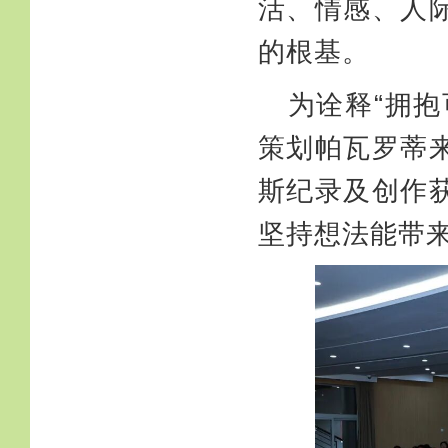
活、情感、人
的根基。
为诠释“拥
策划帕瓦罗蒂
斯纪录
及创作
坚持想法能带