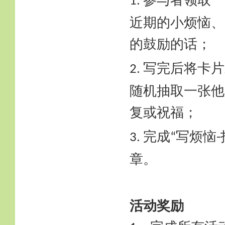
参与者领取一
1.
近期的小烦恼、
的鼓励的话；
写完后将卡片
2.
随机抽取一张他
复或祝福；
完成
写烦恼
3.
“
-
章。
活动奖励