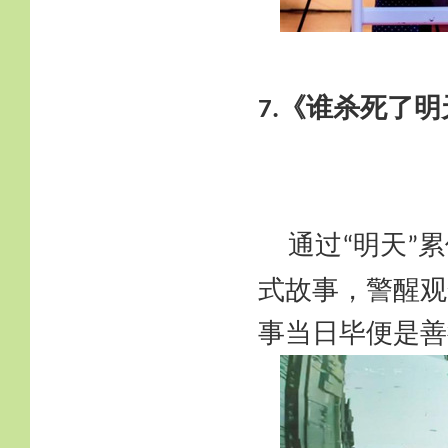
《谁杀死了明
7.
通过
明天
累
“
”
式故事，警醒观
事当日毕便是善