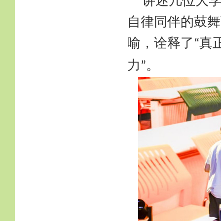
讲述几位大
自律同伴的鼓舞
喻，诠释了
真
“
力
。
”