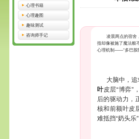
心理书籍
心理趣图
趣味测试
咨询师手记
凌晨两点的宿舍
指却像被施了魔法般
心理机制——“多巴胺
大脑中，追
叶
皮层“博弈
后的驱动力，
核和前额叶皮
难抵挡“
奶头乐