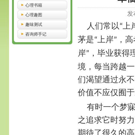
心理书籍
发
心理趣图
人们常以
上
趣味测试
“
咨询师手记
茅是
上岸
，高
“
”
岸
，毕业获得
”
境，每当跨越一
们渴望通过永不
价值不应仅囿于
有时一个梦
之追求它时努力
期待了很久的高