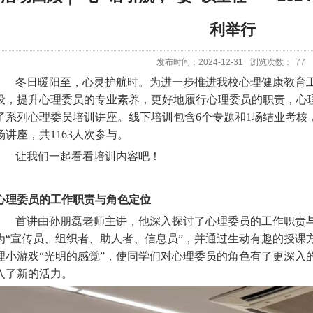
利举行
发布时间：2024-12-31
浏览次数：
77
冬日暖阳至，心灵护航时。为进一步推进我校心理健康教育
设，提升心理委员的专业素养，更好地履行心理委员的职责，心
了系列心理委员培训讲座。线下培训包含
6
个专题和
1
场结业考核
场讲座，共
1163
人次参与。
让我们一起看看培训内容吧！
心理委员的工作职责与角色定位
首讲由孙朋磊老师主讲，他深入探讨了心理委员的工作职责
为
“
宣传员、组织者、助人者、信息员
”
，并通过生动有趣的授课
理小游戏
“
光明的感觉
”
，使同学们对心理委员的角色有了更深入
入了新的活力。